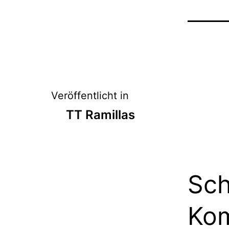
Beitrags-
Veröffentlicht in
TT Ramillas
Navigation
Sch
Ko