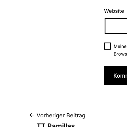
Website
Meine
Brows
Beitrags-
Vorheriger Beitrag
TT Ramillas