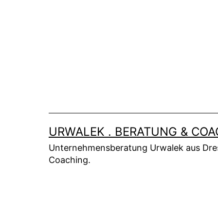
Zum
Inhalt
springen
URWALEK . BERATUNG & COA
Unternehmensberatung Urwalek aus Dresde
Coaching.