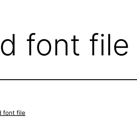
 font file
 font file