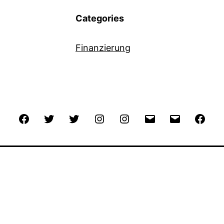
Categories
Finanzierung
Facebook
Twitter
Twitter
Instagram
Instagram
E-
E-
Fac
Mail
Mail